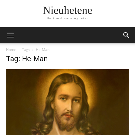
Nieuhetene
Helt ordinære nyheter
Home
Tags
He-Man
Tag: He-Man