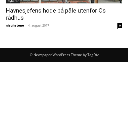
Nyheter
Havnesjefens hode på påle utenfor Os
rådhus
nieuhetene
-
4. august 2017
0
© Newspaper WordPress Theme by TagDiv