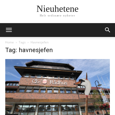
Nieuhetene
Helt ordinære nyheter
Home
Tags
Havnesjefen
Tag: havnesjefen