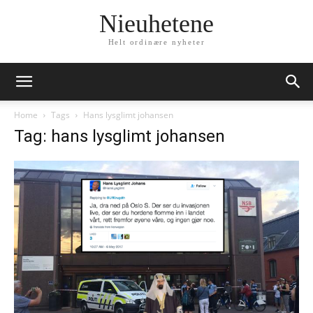
Nieuhetene
Helt ordinære nyheter
Home
Tags
Hans lysglimt johansen
Tag: hans lysglimt johansen