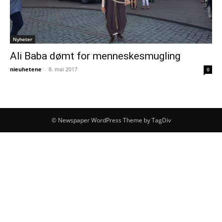
Nyheter
Ali Baba dømt for menneskesmugling
nieuhetene
-
8. mai 2017
0
© Newspaper WordPress Theme by TagDiv