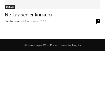
Debatt
Nettavisen er konkurs
nieuhetene
-
23. november 2017
0
© Newspaper WordPress Theme by TagDiv