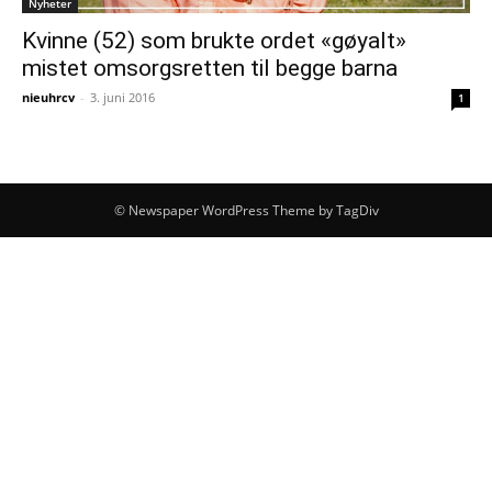
Nyheter
Kvinne (52) som brukte ordet «gøyalt»
mistet omsorgsretten til begge barna
nieuhrcv
-
3. juni 2016
1
© Newspaper WordPress Theme by TagDiv