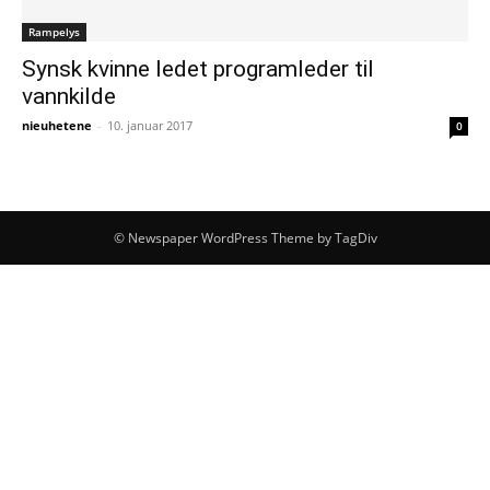
Rampelys
Synsk kvinne ledet programleder til
vannkilde
nieuhetene
-
10. januar 2017
0
© Newspaper WordPress Theme by TagDiv