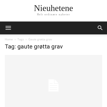
Nieuhetene
Helt ordinære nyheter
Home
Tags
Gaute grøtta grav
Tag: gaute grøtta grav