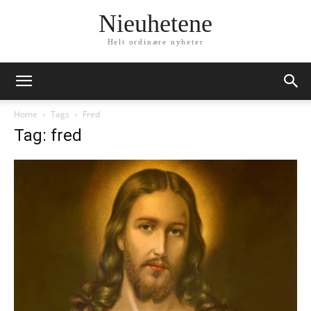
Nieuhetene
Helt ordinære nyheter
Home
Tags
Fred
Tag: fred