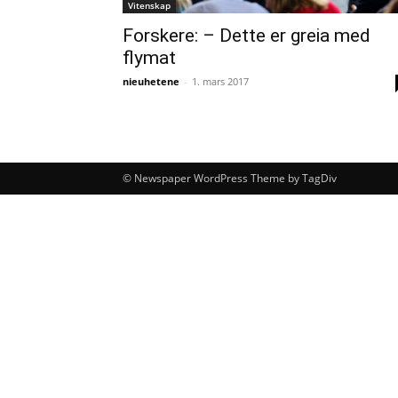
Vitenskap
Forskere: – Dette er greia med
flymat
nieuhetene
-
1. mars 2017
© Newspaper WordPress Theme by TagDiv