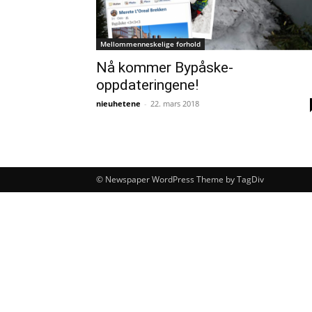
Mellommenneskelige forhold
Nå kommer Bypåske-
oppdateringene!
nieuhetene
-
22. mars 2018
© Newspaper WordPress Theme by TagDiv