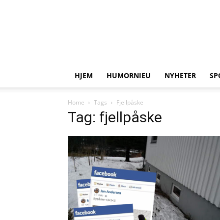
HJEM
HUMORNIEU
NYHETER
SP
Home
Tags
Fjellpåske
Tag: fjellpåske