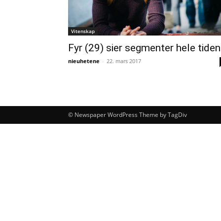
Vitenskap
Fyr (29) sier segmenter hele tiden
nieuhetene
-
22. mars 2017
© Newspaper WordPress Theme by TagDiv