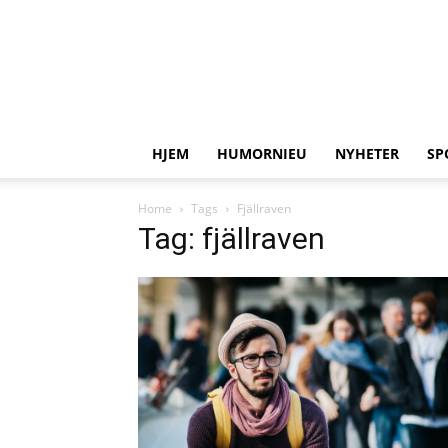
HJEM
HUMORNIEU
NYHETER
SP
Home
Tags
Fjällraven
Tag: fjällraven