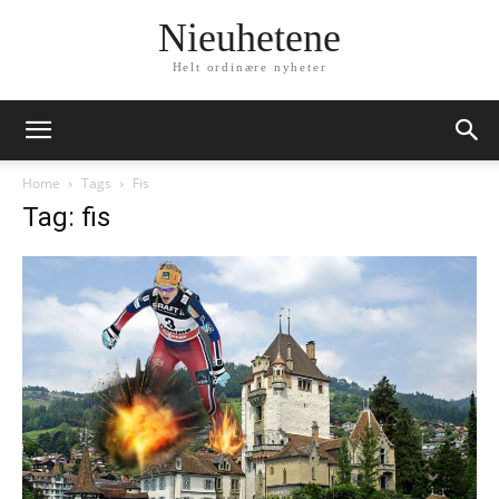
Nieuhetene
Helt ordinære nyheter
Home
Tags
Fis
Tag: fis