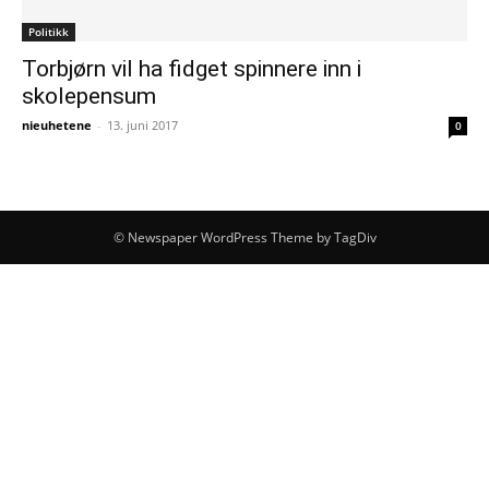
Politikk
Torbjørn vil ha fidget spinnere inn i
skolepensum
nieuhetene
-
13. juni 2017
0
© Newspaper WordPress Theme by TagDiv