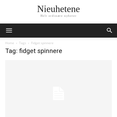
Nieuhetene
Helt ordinære nyheter
Home
Tags
Fidget spinnere
Tag: fidget spinnere