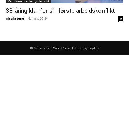
Mellommenneskelige forhold
38-åring klar for sin første arbeidskonflikt
nieuhetene
-
4. mars 2019
0
© Newspaper WordPress Theme by TagDiv