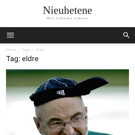
Nieuhetene
Helt ordinære nyheter
Home
Tags
Eldre
Tag: eldre