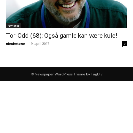
Nyheter
Tor-Odd (68): Også gamle kan være kule!
nieuhetene
-
19. april 2017
0
© Newspaper WordPress Theme by TagDiv