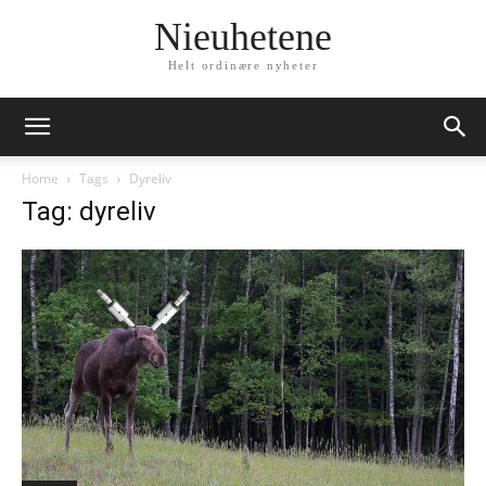
Nieuhetene
Helt ordinære nyheter
Home
Tags
Dyreliv
Tag: dyreliv