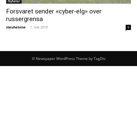
Nyheter
Forsvaret sender «cyber-elg» over
russergrensa
nieuhetene
-
1. mai 2019
0
© Newspaper WordPress Theme by TagDiv