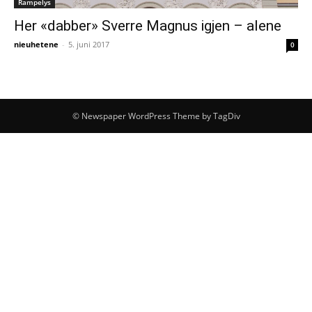
Rampelys
Her «dabber» Sverre Magnus igjen – alene
nieuhetene
-
5. juni 2017
0
© Newspaper WordPress Theme by TagDiv