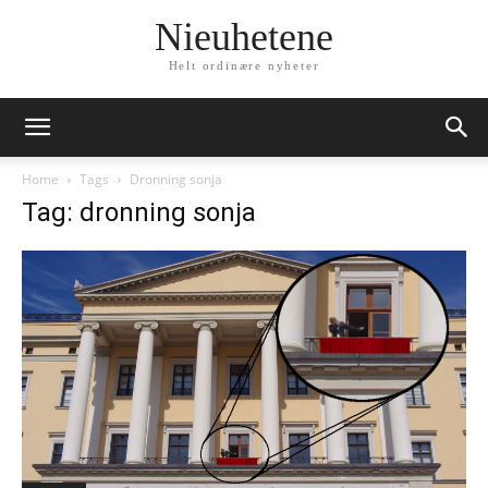
Nieuhetene
Helt ordinære nyheter
Home
Tags
Dronning sonja
Tag: dronning sonja