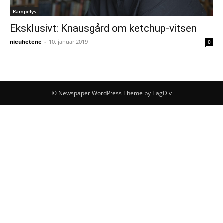
Rampelys
Eksklusivt: Knausgård om ketchup-vitsen
nieuhetene
-
10. januar 2019
0
© Newspaper WordPress Theme by TagDiv