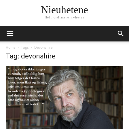
Nieuhetene
Helt ordinære nyheter
Home
Tags
Devonshire
Tag: devonshire