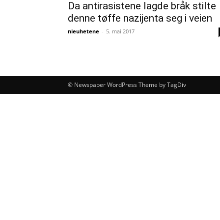
Da antirasistene lagde bråk stilte
denne tøffe nazijenta seg i veien
nieuhetene
-
5. mai 2017
© Newspaper WordPress Theme by TagDiv