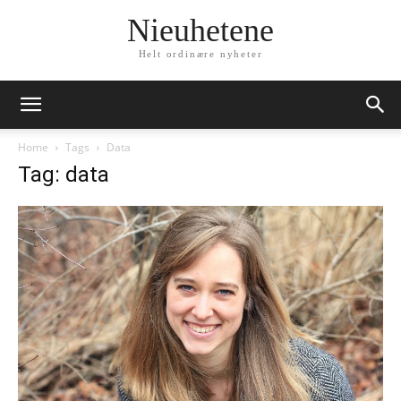
Nieuhetene
Helt ordinære nyheter
Home
Tags
Data
Tag: data