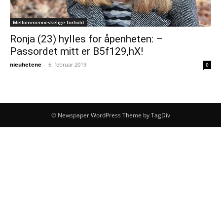
Mellommenneskelige forhold
Ronja (23) hylles for åpenheten: –
Passordet mitt er B5f129,hX!
nieuhetene
-
6. februar 2019
0
© Newspaper WordPress Theme by TagDiv