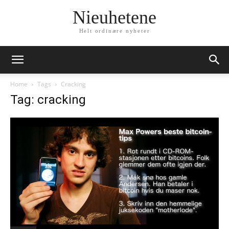
Nieuhetene
Helt ordinære nyheter
Home
Tags
Cracking
Tag: cracking