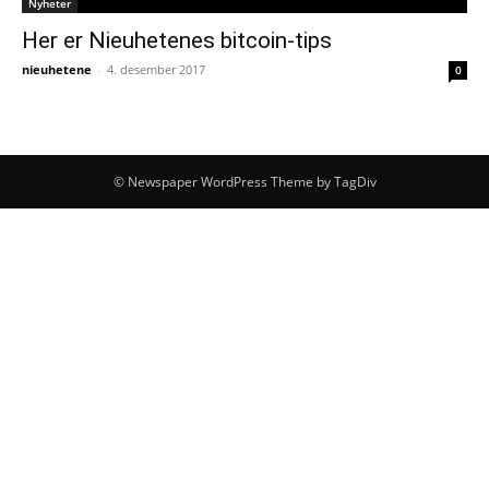
Nyheter
Her er Nieuhetenes bitcoin-tips
nieuhetene
-
4. desember 2017
0
© Newspaper WordPress Theme by TagDiv