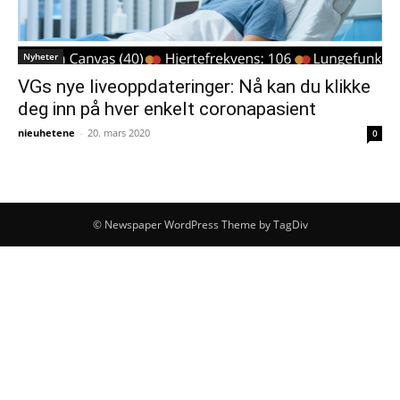
Nyheter
VGs nye liveoppdateringer: Nå kan du klikke
deg inn på hver enkelt coronapasient
nieuhetene
-
20. mars 2020
0
© Newspaper WordPress Theme by TagDiv