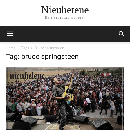
Nieuhetene
Helt ordinære nyheter
Home
Tags
Bruce springsteen
Tag: bruce springsteen