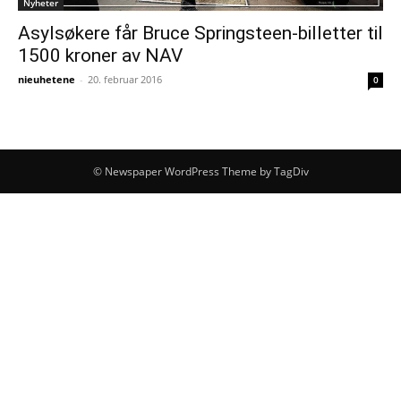
Nyheter
Asylsøkere får Bruce Springsteen-billetter til
1500 kroner av NAV
nieuhetene
-
20. februar 2016
0
© Newspaper WordPress Theme by TagDiv