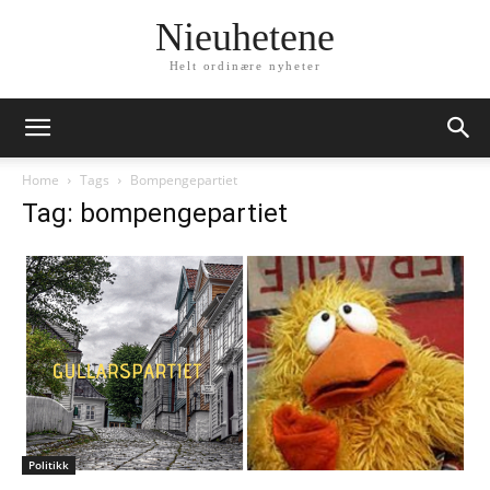
Nieuhetene
Helt ordinære nyheter
Home
Tags
Bompengepartiet
Tag: bompengepartiet
Politikk