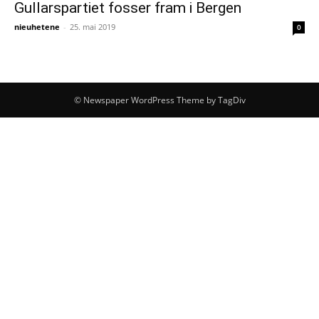
Gullarspartiet fosser fram i Bergen
nieuhetene
-
25. mai 2019
0
© Newspaper WordPress Theme by TagDiv