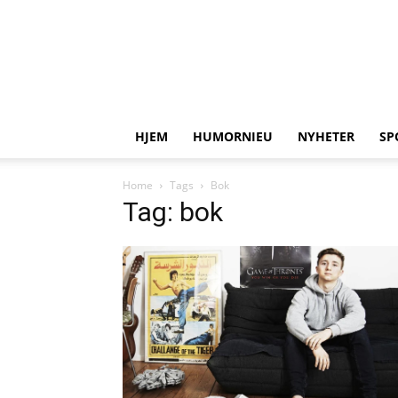
HJEM
HUMORNIEU
NYHETER
SP
Home
Tags
Bok
Tag: bok