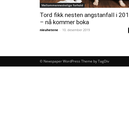
Mellommenneskelige forhold
Tord fikk nesten angstanfall i 20
– nå kommer boka
nieuhetene
-
10. desember 2019
© Newspaper WordPress Theme by TagDiv