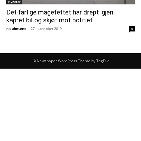
Nyheter
Det farlige magefettet har drept igjen –
kapret bil og skjøt mot politiet
nieuhetene
-
27. november 2019
0
© Newspaper WordPress Theme by TagDiv