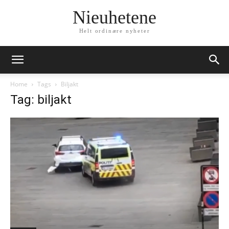
Nieuhetene
Helt ordinære nyheter
Home
Tags
Biljakt
Tag: biljakt