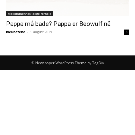
Mellommenneskelige forhold
Pappa må bade? Pappa er Beowulf nå
nieuhetene
-
3. august 2019
0
© Newspaper WordPress Theme by TagDiv