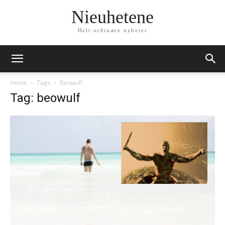
Nieuhetene
Helt ordinære nyheter
Home
Tags
Beowulf
Tag: beowulf