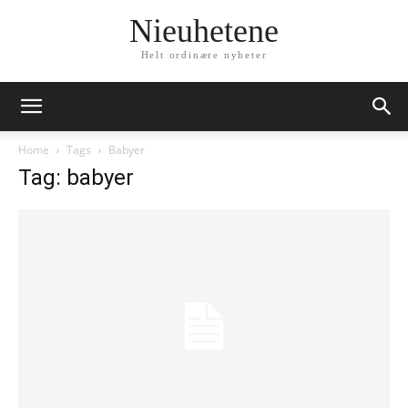
Nieuhetene
Helt ordinære nyheter
Home
Tags
Babyer
Tag: babyer