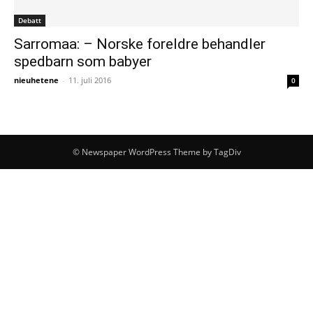
Debatt
Sarromaa: – Norske foreldre behandler
spedbarn som babyer
nieuhetene
-
11. juli 2016
0
© Newspaper WordPress Theme by TagDiv