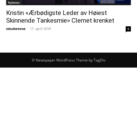
Nyheter
Kristin «Ærbødigste Leder av Høiest
Skinnende Tankesmie» Clemet krenket
nieuhetene
-
17. april 2018
0
© Newspaper WordPress Theme by TagDiv