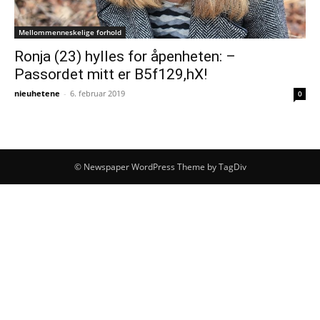
Mellommenneskelige forhold
Ronja (23) hylles for åpenheten: –
Passordet mitt er B5f129,hX!
nieuhetene
-
6. februar 2019
0
© Newspaper WordPress Theme by TagDiv