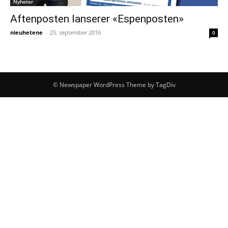
Nyheter
Aftenposten lanserer «Espenposten»
nieuhetene
-
25. september 2016
0
© Newspaper WordPress Theme by TagDiv