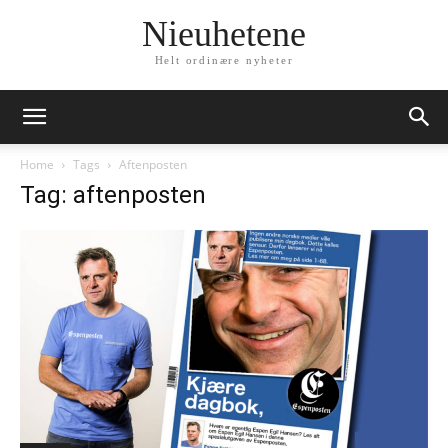
Nieuhetene
Helt ordinære nyheter
Home
Tags
Aftenposten
Tag: aftenposten