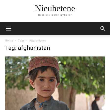
Nieuhetene
Helt ordinære nyheter
Home
Tags
Afghanistan
Tag: afghanistan