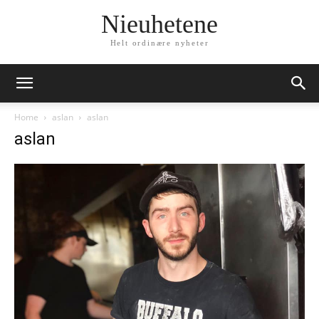
Nieuhetene
Helt ordinære nyheter
Home
aslan
aslan
aslan