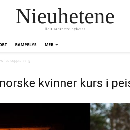
Nieuhetene
Helt ordinære nyheter
ORT
RAMPELYS
MER
urs i peisopptenning
 norske kvinner kurs i p