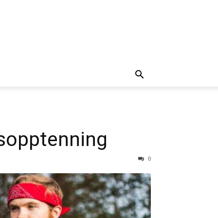
eisopptenning
0