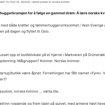
et" for å bli rik. Sentralt i denne planen er norske kvinner.
ggerbransjen for å følge en gammel drøm: Å lære norske kvin
t med både krøtter og tømmerhuggervirksomhet i Vest-Sverige g
 på dagen og flyttet til Oslo.
 pusset opp et butikklokale på et hjørne i Markveien på Grünerløk
pptenning. Målgruppen? Kvinner. Norske kvinner.
startup/butikk være åpnet. Forretningen har fått navnet «Fyre».
ert?
essutom, norska kvinnor … vänta lite.
etrinn ryggende og frem igjen på gulvet, med armene høyt heve