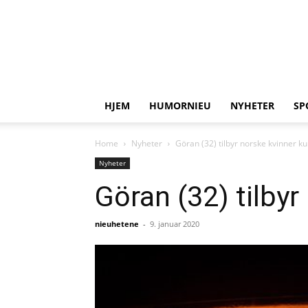
HJEM
HUMORNIEU
NYHETER
SP
Home
Nyheter
Göran (32) tilbyr norske kvinner k
Nyheter
Göran (32) tilbyr
nieuhetene
-
9. januar 2020