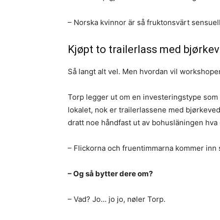
– Norska kvinnor är så fruktonsvärt sensuel
Kjøpt to trailerlass med bjørke
Så langt alt vel. Men hvordan vil workshope
Torp legger ut om en investeringstype som s
lokalet, nok er trailerlassene med bjørkeve
dratt noe håndfast ut av bohusläningen hva 
– Flickorna och fruentimmarna kommer inn så 
– Og så bytter dere om?
– Vad? Jo… jo jo, nøler Torp.