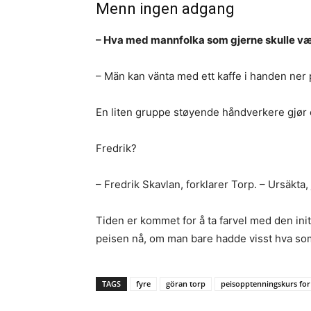
Menn ingen adgang
– Hva med mannfolka som gjerne skulle være
– Män kan vänta med ett kaffe i handen ner 
En liten gruppe støyende håndverkere gjør en
Fredrik?
– Fredrik Skavlan, forklarer Torp. – Ursäkta,
Tiden er kommet for å ta farvel med den init
peisen nå, om man bare hadde visst hva som 
TAGS
fyre
göran torp
peisopptenningskurs for