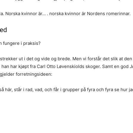
la. Norska kvinnor är… . norska kvinnor är Nordens romerinnar.
ved
n fungere i praksis?
trekker ut i det og vide og brede. Men vi forstår det slik at d
d han har kjøpt fra Carl Otto Løvenskiolds skoger. Samt en god 
gjelder forretningsideen:
här, står i rad, vad, och får i grupper på fyra och fyra se hur j