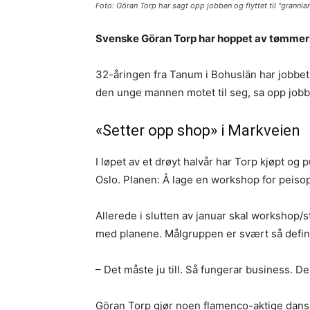
Foto: Göran Torp har sagt opp jobben og flyttet til "grannland
Svenske Göran Torp har hoppet av tømmerhu
32-åringen fra Tanum i Bohuslän har jobbe
den unge mannen motet til seg, sa opp jobben
«Setter opp shop» i Markveien
I løpet av et drøyt halvår har Torp kjøpt og
Oslo. Planen: Å lage en workshop for peiso
Allerede i slutten av januar skal workshop/
med planene. Målgruppen er svært så defin
– Det måste ju till. Så fungerar business. D
Göran Torp gjør noen flamenco-aktige dans