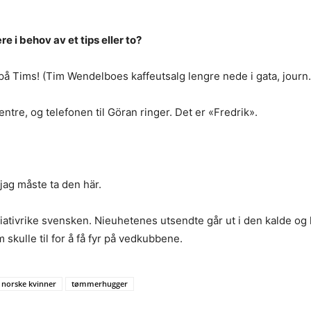
 i behov av et tips eller to?
på Tims! (Tim Wendelboes kaffeutsalg lengre nede i gata, journ.
tre, og telefonen til Göran ringer. Det er «Fredrik».
 jag måste ta den här.
iativrike svensken. Nieuhetenes utsendte går ut i den kalde og kl
skulle til for å få fyr på vedkubbene.
 norske kvinner
tømmerhugger