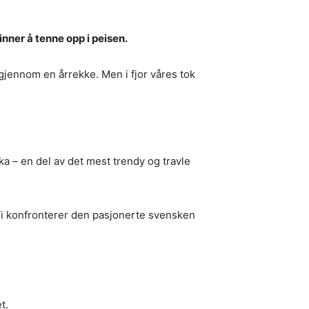
ner å tenne opp i peisen.
jennom en årrekke. Men i fjor våres tok
ka – en del av det mest trendy og travle
 Vi konfronterer den pasjonerte svensken
t.