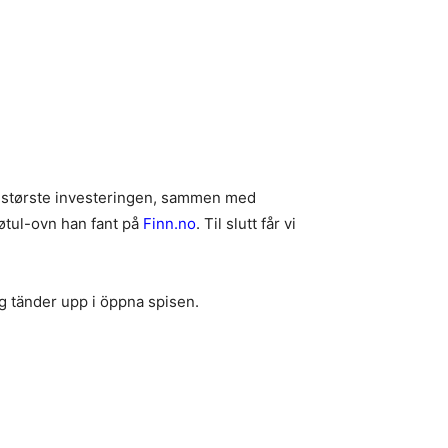
en største investeringen, sammen med
Jøtul-ovn han fant på
Finn.no
. Til slutt får vi
ag tänder upp i öppna spisen.