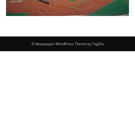
© Newspaper WordPress Theme by TagDiv