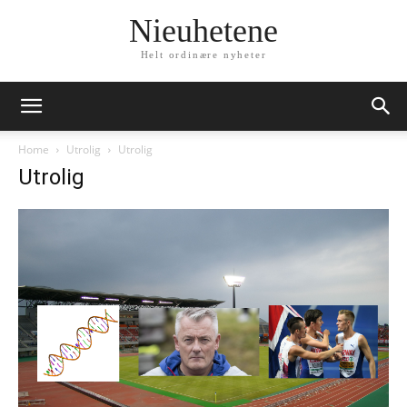
Nieuhetene
Helt ordinære nyheter
Home
Utrolig
Utrolig
Utrolig