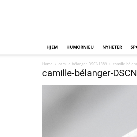
HJEM
HUMORNIEU
NYHETER
SP
Home
camille-bélanger-DSCN1389
camille-béla
camille-bélanger-DSC