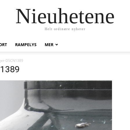
Nieuhetene
Helt ordinære nyheter
ORT
RAMPELYS
MER
nger-DSCN1389
N1389