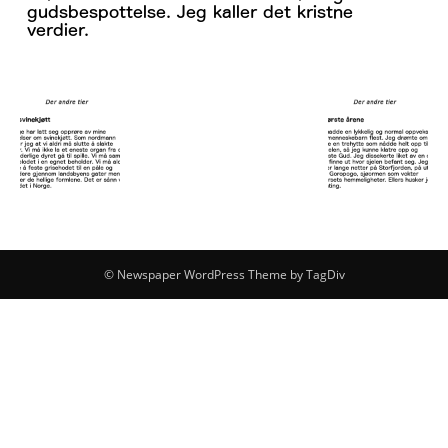
© Newspaper WordPress Theme by TagDiv