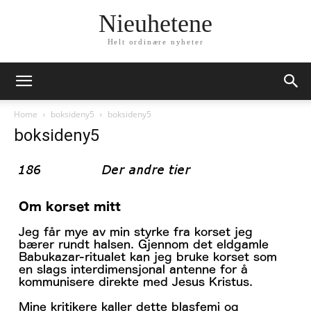
Nieuhetene
Helt ordinære nyheter
Home
boksideny5
boksideny5
boksideny5