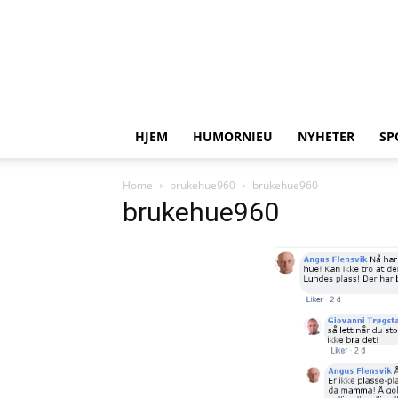
HJEM
HUMORNIEU
NYHETER
SP
Home
brukehue960
brukehue960
brukehue960