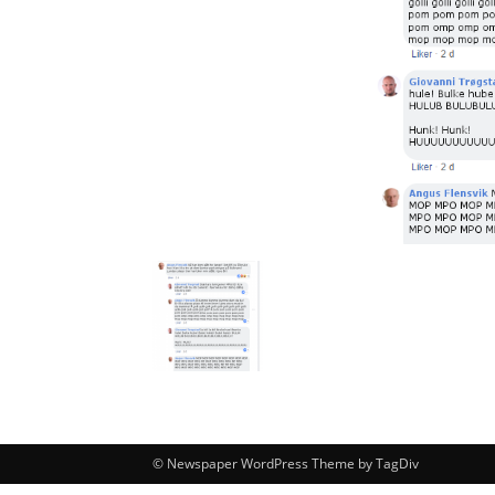
© Newspaper WordPress Theme by TagDiv