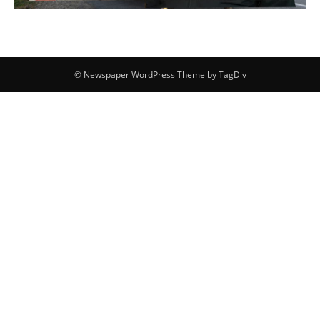
© Newspaper WordPress Theme by TagDiv