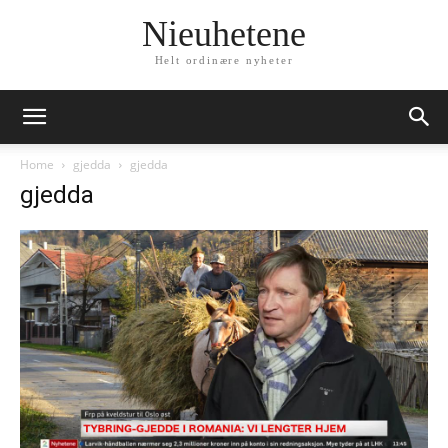
Nieuhetene
Helt ordinære nyheter
Home
gjedda
gjedda
gjedda