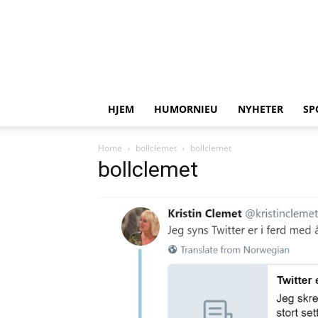
HJEM
HUMORNIEU
NYHETER
SP
Home
bollclemet
bollclemet
bollclemet