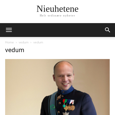
Nieuhetene
Helt ordinære nyheter
Home
vedum
vedum
vedum