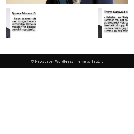
© Newspaper WordPress Theme by TagDiv