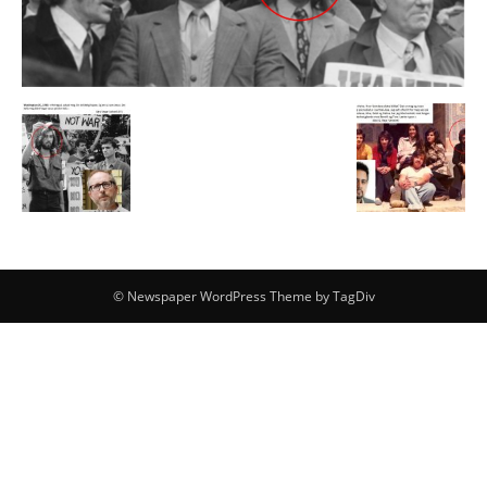
© Newspaper WordPress Theme by TagDiv