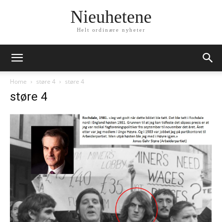
Nieuhetene
Helt ordinære nyheter
Home
støre 4
støre 4
støre 4