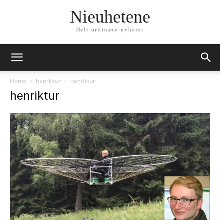
Nieuhetene
Helt ordinære nyheter
Home
henriktur
henriktur
henriktur