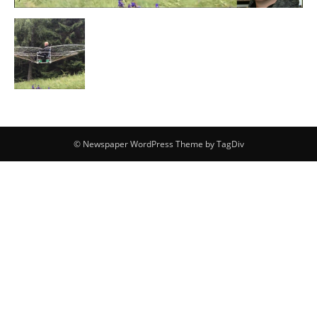
© Newspaper WordPress Theme by TagDiv