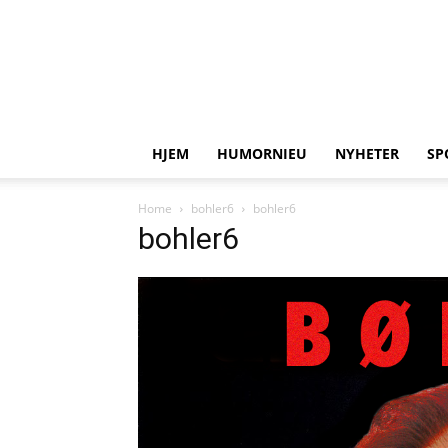
HJEM
HUMORNIEU
NYHETER
SP
Home
bohler6
bohler6
bohler6