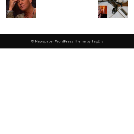
© Newspaper WordPress Theme by TagDiv