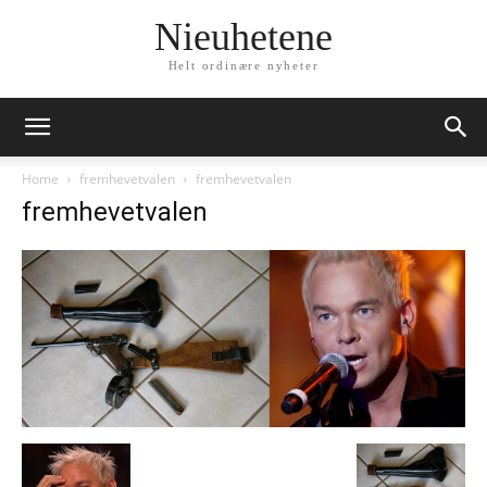
Nieuhetene
Helt ordinære nyheter
Home
fremhevetvalen
fremhevetvalen
fremhevetvalen