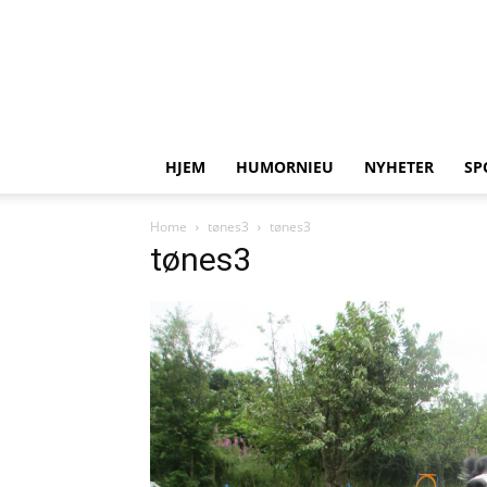
HJEM
HUMORNIEU
NYHETER
SP
Home
tønes3
tønes3
tønes3