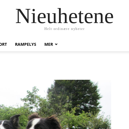
Nieuhetene
Helt ordinære nyheter
ORT
RAMPELYS
MER