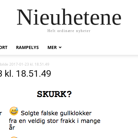
Nieuhetene
Helt ordinære nyheter
ORT
RAMPELYS
MER
bilde 2017-01-23 kl. 18.51.49
 kl. 18.51.49