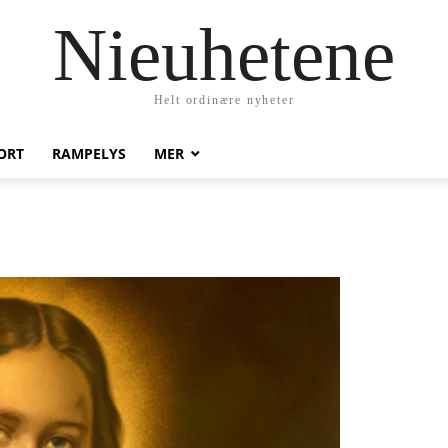
Nieuhetene
Helt ordinære nyheter
ORT
RAMPELYS
MER