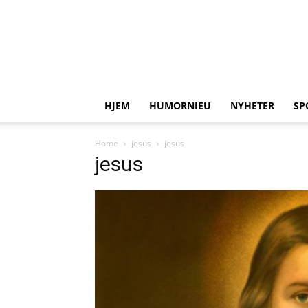
HJEM
HUMORNIEU
NYHETER
SP
Home
jesus
jesus
jesus