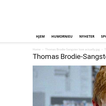
HJEM
HUMORNIEU
NYHETER
SP
Home
Thomas Brodie-Sangster love actually.jpg
T
Thomas Brodie-Sangster