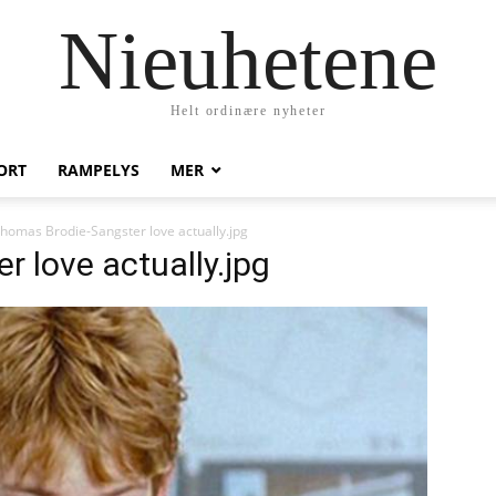
Nieuhetene
Helt ordinære nyheter
ORT
RAMPELYS
MER
homas Brodie-Sangster love actually.jpg
 love actually.jpg