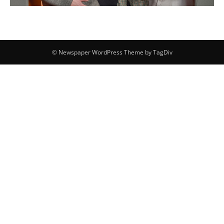
© Newspaper WordPress Theme by TagDiv