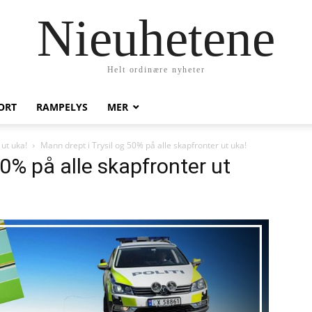
Nieuhetene
Helt ordinære nyheter
ORT
RAMPELYS
MER
 ut uka!
Mann drept i Trysil og 50% på alle skapfronter ut uka!
50% på alle skapfronter ut