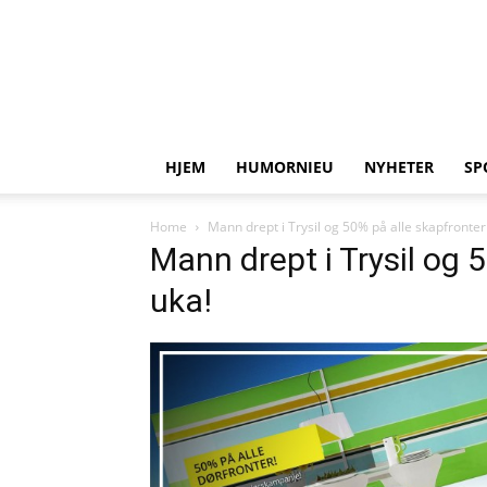
HJEM
HUMORNIEU
NYHETER
SP
Home
Mann drept i Trysil og 50% på alle skapfronter
Mann drept i Trysil og 
uka!